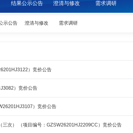
结果公示公告
澄清与修改
需求调研
公示公告
澄清与修改
需求调研
01HJ3122）竞价公告
J3082）竞价公告
201HJ3107）竞价公告
） （项目编号：GZSW26201HJ2209CC）竞价公告