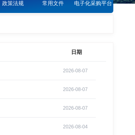
政策法规
常用文件
电子化采购平台
日期
2026-08-07
2026-08-07
2026-08-07
2026-08-04